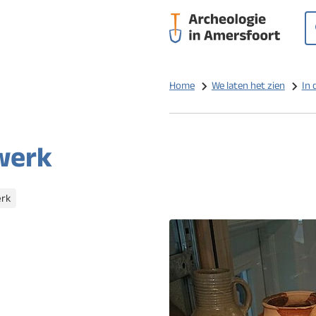
Op
Z
Home
We laten het zien
In 
werk
rk