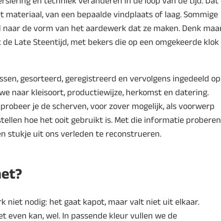
versiering en techniek veranderen in de loop van de tijd. Dat
et materiaal, van een bepaalde vindplaats of laag. Sommige
md naar de vorm van het aardewerk dat ze maken. Denk maa
t de Late Steentijd, met bekers die op een omgekeerde klok
sen, gesorteerd, geregistreerd en vervolgens ingedeeld op
 we naar kleisoort, productiewijze, herkomst en datering.
probeer je de scherven, voor zover mogelijk, als voorwerp
stellen hoe het ooit gebruikt is. Met die informatie proberen
 stukje uit ons verleden te reconstrueren.
het?
 niet nodig: het gaat kapot, maar valt niet uit elkaar.
t even kan, wel. In passende kleur vullen we de