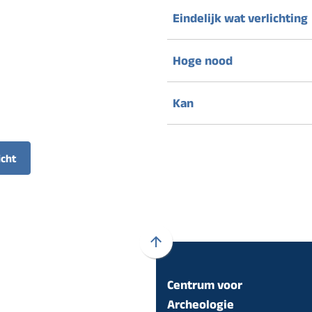
Eindelijk wat verlichting
Hoge nood
Kan
icht
Scroll
naar
Centrum voor
boven
naar
Archeologie