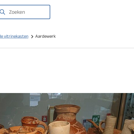
We
laten
gravingen
oeken
het
zien
de vitrinekasten
Aardewerk