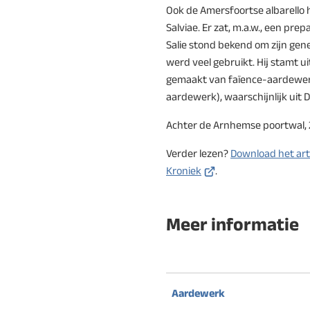
Ook de Amersfoortse albarello he
Salviae. Er zat, m.a.w., een pre
Salie stond bekend om zijn gen
werd veel gebruikt. Hij stamt ui
gemaakt van faïence-aardewer
aardewerk), waarschijnlijk uit 
Achter de Arnhemse poortwal, 
Verder lezen?
Download het artik
(Verwijst
Kroniek
.
naar
een
Meer informatie
externe
website)
Aardewerk