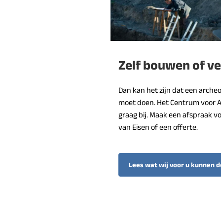
Zelf bouwen of v
Dan kan het zijn dat een arche
moet doen. Het Centrum voor A
graag bij. Maak een afspraak 
van Eisen of een offerte.
Lees wat wij voor u kunnen 
(Verwijst
naar
een
externe
website)