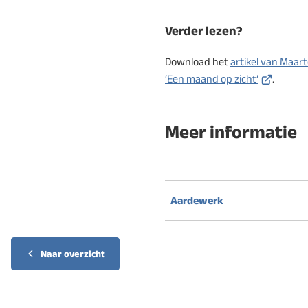
Verder lezen?
Download het
artikel van Maart
(Verwijst
‘Een maand op zicht’
.
naar
een
Meer informatie
externe
website)
Aardewerk
Naar overzicht