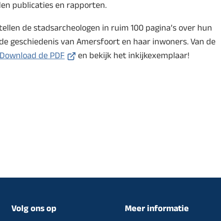
en publicaties en rapporten.
web
ertellen de stadsarcheologen in ruim 100 pagina’s over hun
 de geschiedenis van Amersfoort en haar inwoners. Van de
(Verwijst
Download de PDF
en bekijk het inkijkexemplaar!
naar
een
externe
website)
Volg ons op
Meer informatie