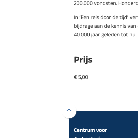
200.000 vondsten. Honderd
In ‘Een reis door de tijd’ v
bijdrage aan de kennis van
40.000 jaar geleden tot nu.
Prijs
€ 5,00
Scroll
naar
Centrum voor
boven
naar