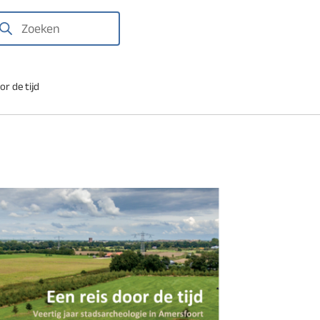
We
laten
gravingen
oeken
het
zien
or de tijd