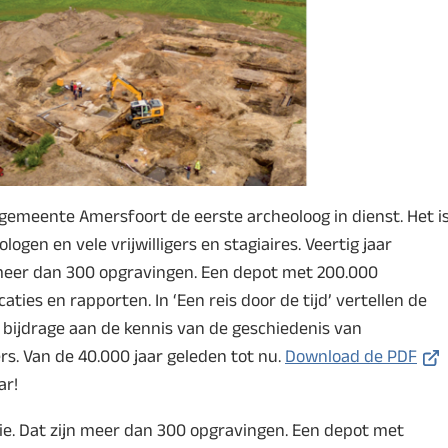
gemeente Amersfoort de eerste archeoloog in dienst. Het i
gen en vele vrijwilligers en stagiaires. Veertig jaar
 meer dan 300 opgravingen. Een depot met 200.000
ties en rapporten. In ‘Een reis door de tijd’ vertellen de
bijdrage aan de kennis van de geschiedenis van
(Ver
s. Van de 40.000 jaar geleden tot nu.
Download de PDF
naa
ar!
een
gie. Dat zijn meer dan 300 opgravingen. Een depot met
ext