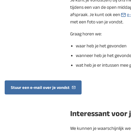
tijdens een van de open midda
afspraak. Je kunt ook een
e-
met een foto van je vondst.
Graag horen we:
waar heb je het gevonden
wanneer heb je het gevond
wat heb je er intussen mee
Stuur een e-mail over je vondst
(Verwijst
naar
een
e-
Interessant voor 
mailadres)
We kunnen je waarschijnlijk wel