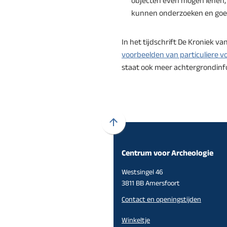
objecten even mogen lenen,
kunnen onderzoeken en goe
In het tijdschrift De Kroniek van
voorbeelden van particuliere 
staat ook meer achtergrondinf
Scroll
naar
Centrum voor Archeologie
boven
naar
Westsingel 46
het
3811 BB Amersfoort
begin
Contact en openingstijden
van
de
Winkeltje