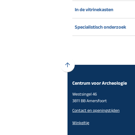
In de vitrinekasten
Specialistisch onderzoek
Scroll
naar
Centrum voor Archeologie
boven
naar
Westsingel 46
het
3811 BB Amersfoort
begin
Contact en openingstijden
van
de
Winkeltje
paginainhoud