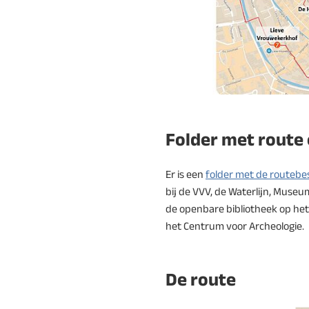
(Verwijst
naar
Folder met route 
een
externe
website)
Er is een
folder met de routebes
bij de VVV, de Waterlijn, Museum
de openbare bibliotheek op het
het Centrum voor Archeologie.
De route