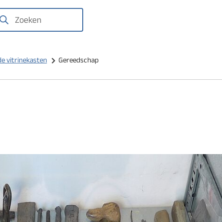
We
laten
gravingen
oeken
het
zien
de vitrinekasten
Gereedschap