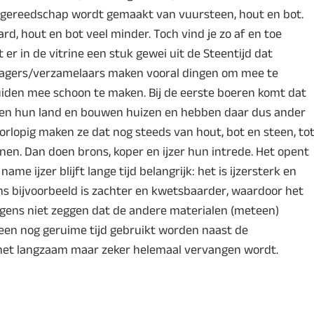
e gereedschap wordt gemaakt van vuursteen, hout en bot.
rd, hout en bot veel minder. Toch vind je zo af en toe
 er in de vitrine een stuk gewei uit de Steentijd dat
 Jagers/verzamelaars maken vooral dingen om mee te
iden mee schoon te maken. Bij de eerste boeren komt dat
rken hun land en bouwen huizen en hebben daar dus ander
orlopig maken ze dat nog steeds van hout, bot en steen, to
nen. Dan doen brons, koper en ijzer hun intrede. Het opent
me ijzer blijft lange tijd belangrijk: het is ijzersterk en
ns bijvoorbeeld is zachter en kwetsbaarder, waardoor het
rigens niet zeggen dat de andere materialen (meteen)
teen nog geruime tijd gebruikt worden naast de
 het langzaam maar zeker helemaal vervangen wordt.