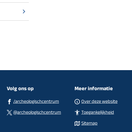
Volg ons op
Meer informatie
(Verwijst
/archeologischcentrum
Over deze website
naar
(Verwijst
@archeologischcentrum
Toegankelijkheid
een
naar
Sitemap
externe
een