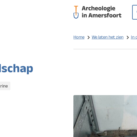
Op
Z
Home
We laten het zien
In 
dschap
trine