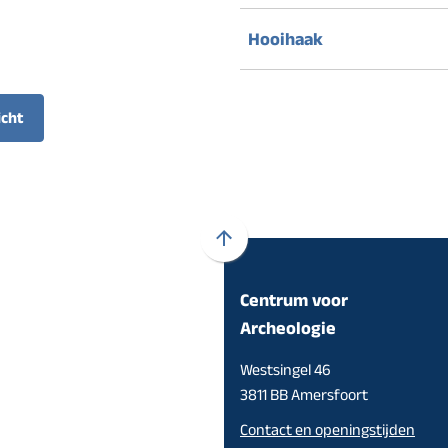
Hooihaak
icht
Scroll
naar
Centrum voor
boven
naar
Archeologie
het
Westsingel 46
begin
3811 BB Amersfoort
van
de
Contact en openingstijden