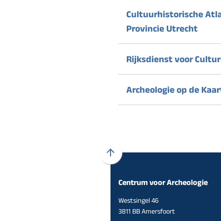
Cultuurhistorische Atl
Provincie Utrecht
Rijksdienst voor Cultu
Archeologie op de Kaar
Scroll
naar
Centrum voor Archeologie
boven
naar
Westsingel 46
het
3811 BB Amersfoort
begin