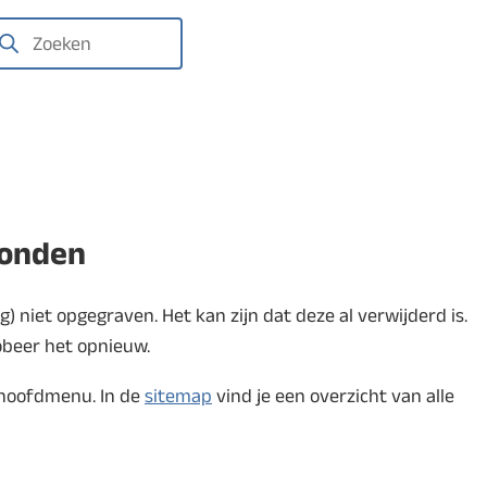
We
laten
gravingen
oeken
het
zien
vonden
 niet opgegraven. Het kan zijn dat deze al verwijderd is.
obeer het opnieuw.
 hoofdmenu. In de
sitemap
vind je een overzicht van alle