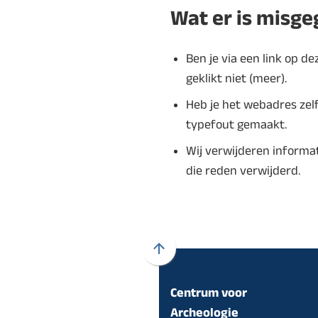
Wat er is misg
Ben je via een link op d
geklikt niet (meer).
Heb je het webadres zelf
typefout gemaakt.
Wij verwijderen informati
die reden verwijderd.
Scroll
naar
Centrum voor
boven
naar
Archeologie